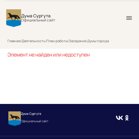
Дума Сургута
Официальный сайт
Главная
/
Деятельность
/
План работы
/
Заседания Думы города
Элемент не найден или недоступен
Дума Сургута
Официальный сайт