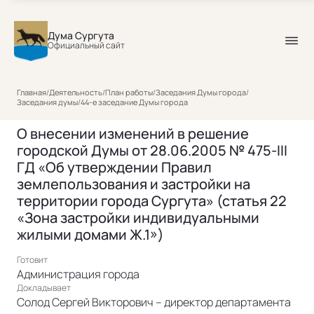
Дума Сургута
Официальный сайт
Главная
/
Деятельность
/
План работы
/
Заседания Думы города
/
Заседания думы
/
44-е заседание Думы города
О внесении изменений в решение
городской Думы от 28.06.2005 № 475-III
ГД «Об утверждении Правил
землепользования и застройки на
территории города Сургута» (статья 22
«Зона застройки индивидуальными
жилыми домами Ж.1»)
Готовит
Администрация города
Докладывает
Солод Сергей Викторович – директор департамента