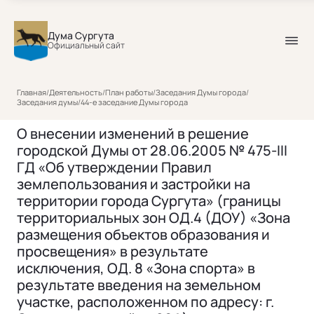
Дума Сургута
Официальный сайт
Главная
/
Деятельность
/
План работы
/
Заседания Думы города
/
Заседания думы
/
44-е заседание Думы города
О внесении изменений в решение
городской Думы от 28.06.2005 № 475-III
ГД «Об утверждении Правил
землепользования и застройки на
территории города Сургута» (границы
территориальных зон ОД.4 (ДОУ) «Зона
размещения объектов образования и
просвещения» в результате
исключения, ОД. 8 «Зона спорта» в
результате введения на земельном
участке, расположенном по адресу: г.