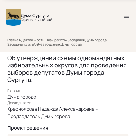
Дума Сургута
Официальный сайт
Главная
/
Деятельность
/
План работы
/
Заседания Думы города
/
Заседания думы
/
39-е заседание Думы города
Об утверждении схемы одномандатных
избирательных округов для проведения
выборов депутатов Думы города
Сургута.
Готовит
Дума города
Докладывает
Красноярова Надежда Александровна –
Председатель Думы города
Проект решения