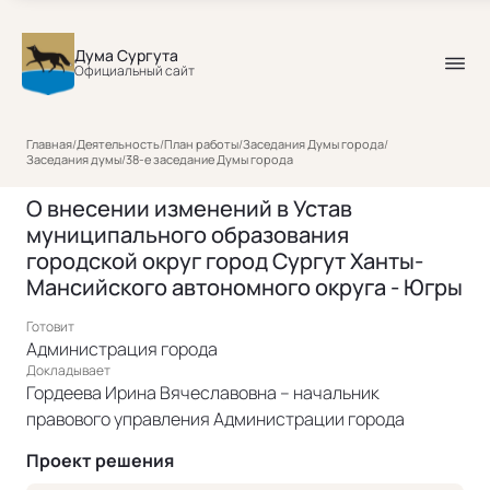
Дума Сургута
Официальный сайт
Главная
/
Деятельность
/
План работы
/
Заседания Думы города
/
Заседания думы
/
38-е заседание Думы города
О внесении изменений в Устав
муниципального образования
городской округ город Сургут Ханты-
Мансийского автономного округа - Югры
Готовит
Администрация города
Докладывает
Гордеева Ирина Вячеславовна – начальник
правового управления Администрации города
Проект решения