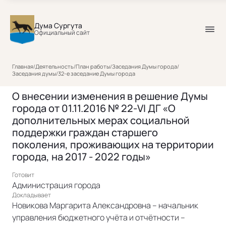
Дума Сургута
Официальный сайт
Главная
/
Деятельность
/
План работы
/
Заседания Думы города
/
Заседания думы
/
32-е заседание Думы города
О внесении изменения в решение Думы
города от 01.11.2016 № 22-VI ДГ «О
дополнительных мерах социальной
поддержки граждан старшего
поколения, проживающих на территории
города, на 2017 - 2022 годы»
Готовит
Администрация города
Докладывает
Новикова Маргарита Александровна – начальник
управления бюджетного учёта и отчётности –