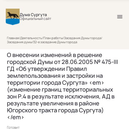
Дума Сургута
Официальный сайт
Главная
/
Деятельность
/
План работы
/
Заседания Думы города
/
Заседания думы
/
32-е заседание Думы города
О внесении изменений в решение
городской Думы от 28.06.2005 № 475-III
ГД «Об утверждении Правил
землепользования и застройки на
территории города Сургута» <em>
(изменение границ территориальных
зон Р.4 в результате исключения, АД в
результате увеличения в районе
Югорского тракта города Сургута)
</em>
Готовит