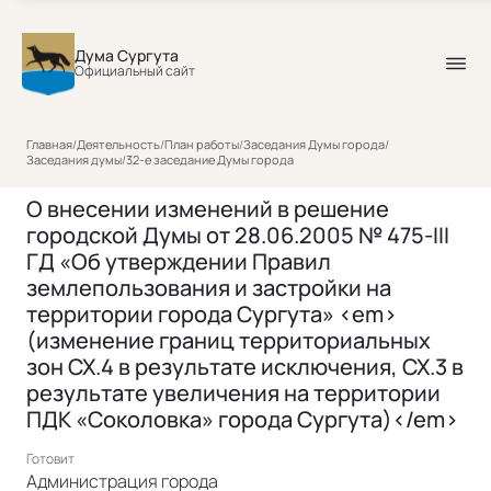
Дума Сургута
Официальный сайт
Главная
/
Деятельность
/
План работы
/
Заседания Думы города
/
Заседания думы
/
32-е заседание Думы города
О внесении изменений в решение
городской Думы от 28.06.2005 № 475-III
ГД «Об утверждении Правил
землепользования и застройки на
территории города Сургута» <em>
(изменение границ территориальных
зон СХ.4 в результате исключения, СХ.3 в
результате увеличения на территории
ПДК «Соколовка» города Сургута)</em>
Готовит
Администрация города