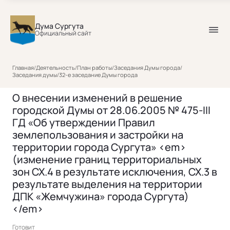
Дума Сургута
Официальный сайт
Главная
/
Деятельность
/
План работы
/
Заседания Думы города
/
Заседания думы
/
32-е заседание Думы города
О внесении изменений в решение
городской Думы от 28.06.2005 № 475-III
ГД «Об утверждении Правил
землепользования и застройки на
территории города Сургута» <em>
(изменение границ территориальных
зон СХ.4 в результате исключения, СХ.3 в
результате выделения на территории
ДПК «Жемчужина» города Сургута)
</em>
Готовит