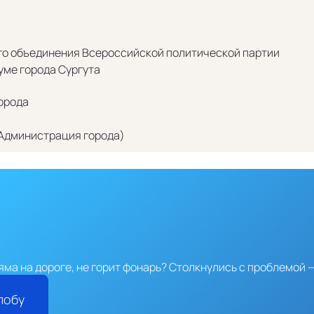
я
го объединения Всероссийской политической партии
ме города Сургута
орода
Администрация города)
яма на дороге, не горит фонарь?
Столкнулись с проблемой —
лобу