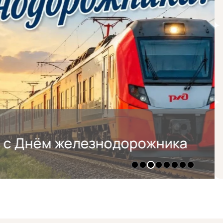
железнодорожника
1
2
3
4
5
6
7
8