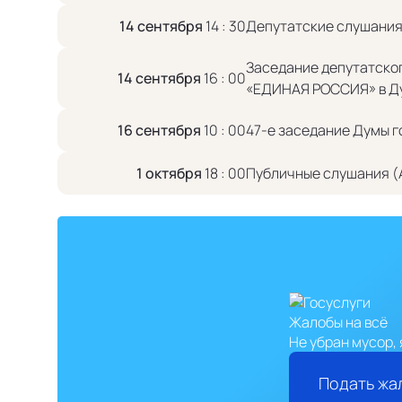
14 сентября
14 : 30
Депутатские слушани
Заседание депутатско
14 сентября
16 : 00
«ЕДИНАЯ РОССИЯ» в Ду
16 сентября
10 : 00
47-е заседание Думы г
1 октября
18 : 00
Публичные слушания (
Жалобы на всё
Не убран мусор, 
Подать жа