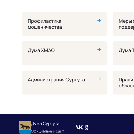
Профилактика
Меры 
мошеничества
подде
СВО
Дума ХМАО
Дума 
Администрация Сургута
Прави
облас
Дума Сургута
Официальный сайт