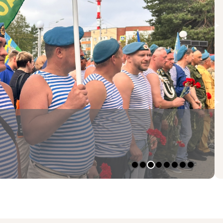
 железнодорожника
1
2
3
4
5
6
7
8